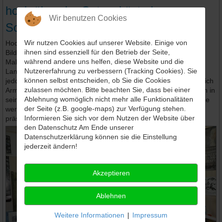
hoch über der Ostseeküste in
Wir benutzen Cookies
Schleswig-Holstein
Wir nutzen Cookies auf unserer Website. Einige von
Hoch auf einem Steilufer der Lübecker Bucht entsteht die
ihnen sind essenziell für den Betrieb der Seite,
Bilderwelt von Armin Mueller-Stahl, geboren 1921 in Tilsit. Der
während andere uns helfen, diese Website und die
Maler gehört zu den creativen Mehrfach-Talenten in unserem
Nutzererfahrung zu verbessern (Tracking Cookies). Sie
Lande. Am bekanntesten ist für Viele der Schauspieler. Andere
können selbst entscheiden, ob Sie die Cookies
jedoch schätzen den Musiker und Sänger. Seit Jahren widmet sich
zulassen möchten. Bitte beachten Sie, dass bei einer
Armin Mueller-Stahl verstärkt der Bildenden Kunst: So entstehen in
Ablehnung womöglich nicht mehr alle Funktionalitäten
seinem Ostsee-Atelier Ölbilder, Mischtechniken und Grafiken. Sie
der Seite (z.B. google-maps) zur Verfügung stehen.
werden vom Kunsthaus Lübeck weltweit in Ausstellungen
Informieren Sie sich vor dem Nutzen der Website über
präsentiert. Auch wir danken für diese Zusammenarbeit.
den Datenschutz Am Ende unserer
Datenschutzerklärung können sie die Einstellung
jederzeit ändern!
Akzeptieren
Ablehnen
Weitere Informationen
|
Impressum