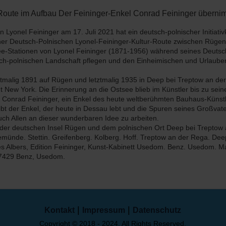
Route im Aufbau Der Feininger-Enkel Conrad Feininger übernim
 Lyonel Feininger am 17. Juli 2021 hat ein deutsch-polnischer Initiati
einer Deutsch-Polnischen Lyonel-Feininger-Kultur-Route zwischen Rüg
e-Stationen von Lyonel Feininger (1871-1956) während seines Deutsch
sch-polnischen Landschaft pflegen und den Einheimischen und Urlaube
stmalig 1891 auf Rügen und letztmalig 1935 in Deep bei Treptow an de
dt New York. Die Erinnerung an die Ostsee blieb im Künstler bis zu sei
at Conrad Feininger, ein Enkel des heute weltberühmten Bauhaus-Künst
t der Enkel, der heute in Dessau lebt und die Spuren seines Großvate
Euch Allen an dieser wunderbaren Idee zu arbeiten.
 der deutschen Insel Rügen und dem polnischen Ort Deep bei Treptow
emünde. Stettin. Greifenberg. Kolberg. Hoff. Treptow an der Rega. Dee
es Albers, Edition Feininger, Kunst-Kabinett Usedom. Benz. Usedom. Mai
17429 Benz, Usedom.
|
|
Kontakt
Impressum
Datenschutz
Copyright © 2018 - 2024. All Rights Reserved.