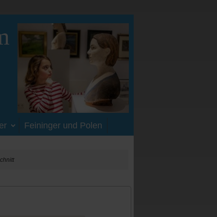
m
er
Feininger und Polen
chnitt