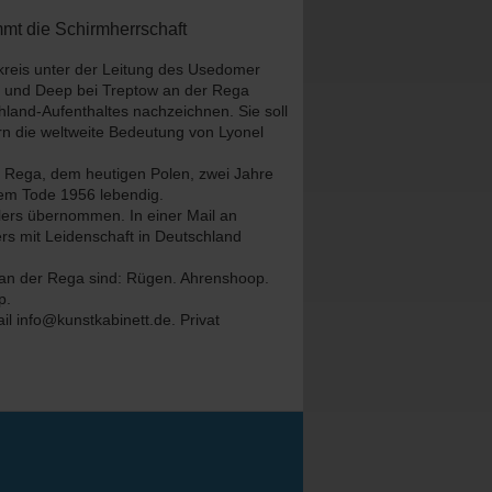
mt die Schirmherrschaft
vkreis unter der Leitung des Usedomer
en und Deep bei Treptow an der Rega
land-Aufenthaltes nachzeichnen. Sie soll
rn die weltweite Bedeutung von Lyonel
r Rega, dem heutigen Polen, zwei Jahre
nem Tode 1956 lebendig.
lers übernommen. In einer Mail an
rs mit Leidenschaft in Deutschland
 an der Rega sind: Rügen. Ahrenshoop.
p.
l info@kunstkabinett.de. Privat