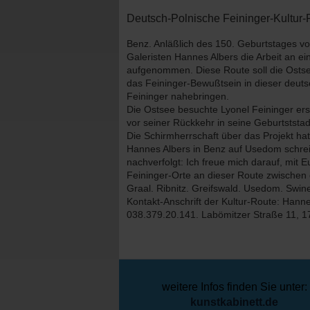
Deutsch-Polnische Feininger-Kultur-
Benz. Anläßlich des 150. Geburtstages von
Galeristen Hannes Albers die Arbeit an 
aufgenommen. Diese Route soll die Ostse
das Feininger-Bewußtsein in dieser deut
Feininger nahebringen.
Die Ostsee besuchte Lyonel Feininger er
vor seiner Rückkehr in seine Geburtststa
Die Schirmherrschaft über das Projekt h
Hannes Albers in Benz auf Usedom schreib
nachverfolgt: Ich freue mich darauf, mit 
Feininger-Orte an dieser Route zwischen
Graal. Ribnitz. Greifswald. Usedom. Swin
Kontakt-Anschrift der Kultur-Route: Hann
038.379.20.141. Labömitzer Straße 11, 
weitere Infos finden Sie unter:
kunstkabinett.de