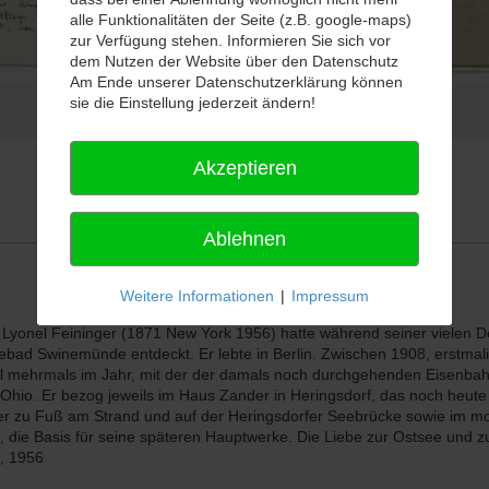
alle Funktionalitäten der Seite (z.B. google-maps)
zur Verfügung stehen. Informieren Sie sich vor
dem Nutzen der Website über den Datenschutz
Am Ende unserer Datenschutzerklärung können
sie die Einstellung jederzeit ändern!
Akzeptieren
Ablehnen
Weitere Informationen
|
Impressum
yonel Feininger (1871 New York 1956) hatte während seiner vielen De
d Swinemünde entdeckt. Er lebte in Berlin. Zwischen 1908, erstmal
 mehrmals im Jahr, mit der der damals noch durchgehenden Eisenbahn
o. Er bezog jeweils im Haus Zander in Heringsdorf, das noch heute al
er zu Fuß am Strand und auf der Heringsdorfer Seebrücke sowie im
 die Basis für seine späteren Hauptwerke. Die Liebe zur Ostsee und 
k, 1956