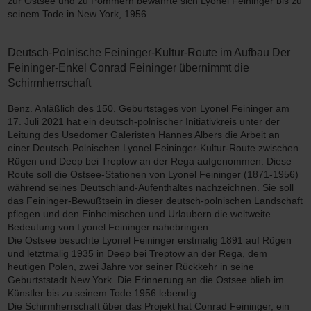
zur Ostsee und zu Pommern bewahrte sich Lyonel Feininger bis zu
seinem Tode in New York, 1956
Deutsch-Polnische Feininger-Kultur-Route im Aufbau Der
Feininger-Enkel Conrad Feininger übernimmt die
Schirmherrschaft
Benz. Anläßlich des 150. Geburtstages von Lyonel Feininger am
17. Juli 2021 hat ein deutsch-polnischer Initiativkreis unter der
Leitung des Usedomer Galeristen Hannes Albers die Arbeit an
einer Deutsch-Polnischen Lyonel-Feininger-Kultur-Route zwischen
Rügen und Deep bei Treptow an der Rega aufgenommen. Diese
Route soll die Ostsee-Stationen von Lyonel Feininger (1871-1956)
während seines Deutschland-Aufenthaltes nachzeichnen. Sie soll
das Feininger-Bewußtsein in dieser deutsch-polnischen Landschaft
pflegen und den Einheimischen und Urlaubern die weltweite
Bedeutung von Lyonel Feininger nahebringen.
Die Ostsee besuchte Lyonel Feininger erstmalig 1891 auf Rügen
und letztmalig 1935 in Deep bei Treptow an der Rega, dem
heutigen Polen, zwei Jahre vor seiner Rückkehr in seine
Geburtststadt New York. Die Erinnerung an die Ostsee blieb im
Künstler bis zu seinem Tode 1956 lebendig.
Die Schirmherrschaft über das Projekt hat Conrad Feininger, ein