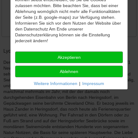
zulassen möchten. Bitte beachten Sie, dass bei einer
Ablehnung womöglich nicht mehr alle Funktionalitäten
Zurück
der Seite (z.B. google-maps) zur Verfügung stehen.
Informieren Sie sich vor dem Nutzen der Website über
den Datenschutz Am Ende unserer
Datenschutzerklärung können sie die Einstellung
jederzeit ändern!
Lyonel Feininger - Basistext Usedom!
Akzeptieren
Der heute weltberühmte Bauhauskünstler Lyonel Feininger (1871
New York 1956) hatte während seiner vielen Deutschland-Jahre
Ablehnen
sehr früh die Insel Usedom und das damals mondäne Ostseebad
Swinemünde entdeckt. Er lebte in Berlin. Zwischen 1908, erstmalig,
Weitere Informationen
|
Impressum
und 1913 kam der damals noch unbekannte Maler, regelmäßig,
manchmal mehrmals im Jahr, mit der der damals noch
durchgehenden Eisenbahn von Berlin nach Heringsdorf, im
Gepäckwagen seine berühmte Cleveland Ohio. Er bezog jeweils im
Haus Zander in Heringsdorf, das noch heute als Ferienenquartier
geführt wird, eine Wohnung. Per Fahrrad in den Dörfern oder zu
Fuß am Strand und auf der Heringsdorfer Seebrücke sowie im
mondänen Swinemünde entstanden Hunderte von sogenannten
Natur-Notizen, die Basis für seine späteren Hauptwerke. Die Liebe