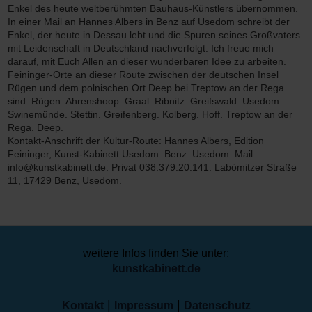
Enkel des heute weltberühmten Bauhaus-Künstlers übernommen.
In einer Mail an Hannes Albers in Benz auf Usedom schreibt der
Enkel, der heute in Dessau lebt und die Spuren seines Großvaters
mit Leidenschaft in Deutschland nachverfolgt: Ich freue mich
darauf, mit Euch Allen an dieser wunderbaren Idee zu arbeiten.
Feininger-Orte an dieser Route zwischen der deutschen Insel
Rügen und dem polnischen Ort Deep bei Treptow an der Rega
sind: Rügen. Ahrenshoop. Graal. Ribnitz. Greifswald. Usedom.
Swinemünde. Stettin. Greifenberg. Kolberg. Hoff. Treptow an der
Rega. Deep.
Kontakt-Anschrift der Kultur-Route: Hannes Albers, Edition
Feininger, Kunst-Kabinett Usedom. Benz. Usedom. Mail
info@kunstkabinett.de. Privat 038.379.20.141. Labömitzer Straße
11, 17429 Benz, Usedom.
weitere Infos finden Sie unter:
kunstkabinett.de
|
|
Kontakt
Impressum
Datenschutz